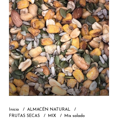
Inicio
ALMACÉN NATURAL
FRUTAS SECAS
MIX
Mix salado