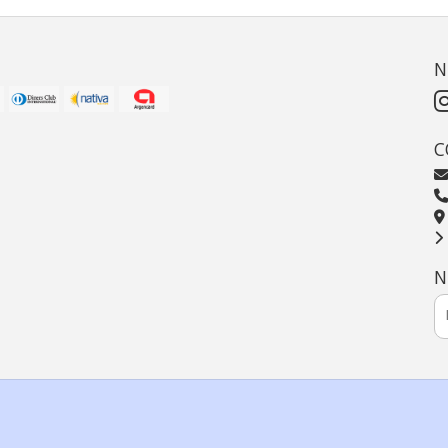
N
C
N