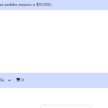
o en pedidos mayores a $50.000,-
0
TA