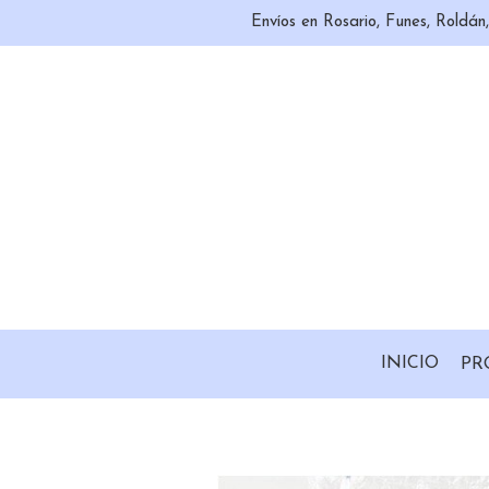
Envíos en Rosario, Funes, Roldá
INICIO
PR