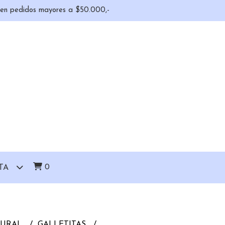
o en pedidos mayores a $50.000,-
0
TA
TURAL
GALLETITAS