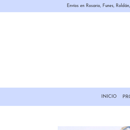
Envíos en Rosario, Funes, Roldá
INICIO
PR