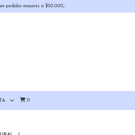
o en pedidos mayores a $50.000,-
0
TA
TURAL