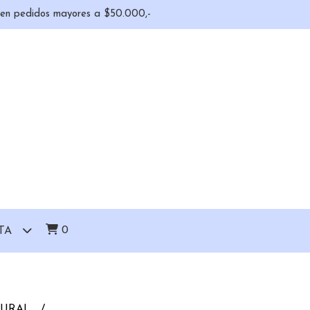
o en pedidos mayores a $50.000,-
0
TA
TURAL