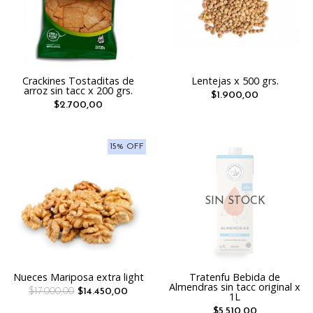
Crackines Tostaditas de
Lentejas x 500 grs.
arroz sin tacc x 200 grs.
$1.900,00
$2.700,00
15% OFF
SIN STOCK
Nueces Mariposa extra light
Tratenfu Bebida de
Almendras sin tacc original x
$17.000,00
$14.450,00
1L
$5.510,00