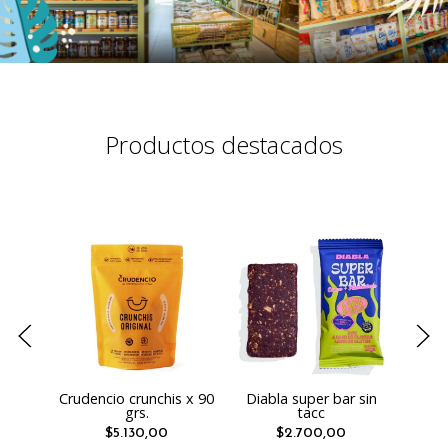
Productos destacados
Crudencio crunchis x 90
Diabla super bar sin
Ma
grs.
tacc
He
$5.130,00
$2.700,00