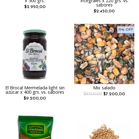
x 500 grs.
Integrales x 220 grs. vs.
sabores
$2.950,00
$2.450,00
15% OFF
El Brocal Mermelada light sin
Mix salado
azúcar x 400 grs. vs. sabores
$8.500,00
$7.200,00
$9.200,00